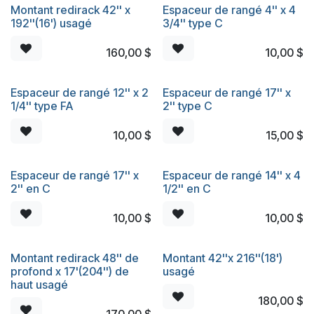
Montant redirack 42'' x
Espaceur de rangé 4'' x 4
192''(16') usagé
3/4'' type C
160,00
$
10,00
$
Espaceur de rangé 12'' x 2
Espaceur de rangé 17'' x
1/4'' type FA
2'' type C
10,00
$
15,00
$
Espaceur de rangé 17'' x
Espaceur de rangé 14'' x 4
2'' en C
1/2'' en C
10,00
$
10,00
$
Montant redirack 48'' de
Montant 42''x 216''(18')
profond x 17'(204'') de
usagé
haut usagé
180,00
$
170,00
$