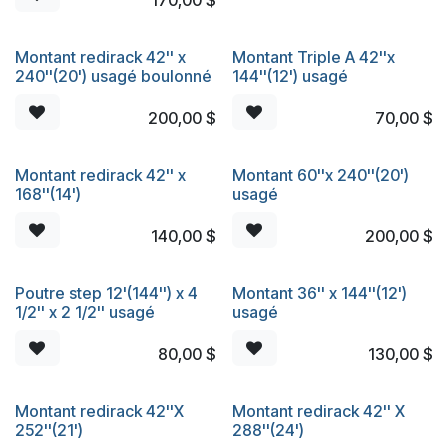
Montant redirack 42'' x
Montant Triple A 42''x
240''(20') usagé boulonné
144''(12') usagé
200,00
$
70,00
$
Montant redirack 42'' x
Montant 60''x 240''(20')
168''(14')
usagé
140,00
$
200,00
$
Poutre step 12'(144'') x 4
Montant 36'' x 144''(12')
1/2'' x 2 1/2'' usagé
usagé
80,00
$
130,00
$
Montant redirack 42''X
Montant redirack 42'' X
252''(21')
288''(24')