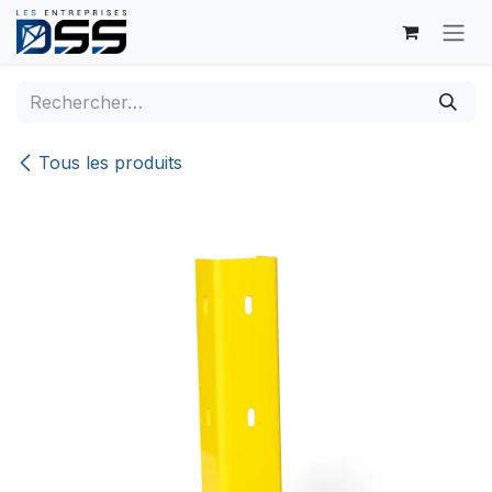
Se rendre au contenu
Tous les produits